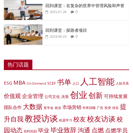
回到课堂：在复杂的世界中管理风险和声誉
0
2025-01-28
回到课堂：探路者项目
0
2024-08-26
热门话题
人工智能
书单
MBA
ESG
SCEF
On-Demand
人口
人际关系
创业
创新
价值观
企业管理
可持续发展
公司文化
决策
大数据
提
市场营销
团队合作
奖学金
就业
年终回顾
广告
投资
排名
教授访谈
校友访谈
升自我
校友
校
机器学习
毕业致辞
园动态
沟通
点燃
毕业
点燃学员
此时此刻