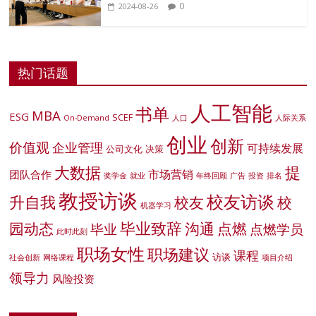
0
2024-08-26
热门话题
人工智能
书单
MBA
ESG
SCEF
On-Demand
人口
人际关系
创业
创新
价值观
企业管理
可持续发展
公司文化
决策
大数据
提
市场营销
团队合作
奖学金
就业
年终回顾
广告
投资
排名
教授访谈
校友访谈
升自我
校友
校
机器学习
毕业致辞
园动态
沟通
点燃
毕业
点燃学员
此时此刻
职场女性
职场建议
课程
访谈
社会创新
网络课程
项目介绍
领导力
风险投资