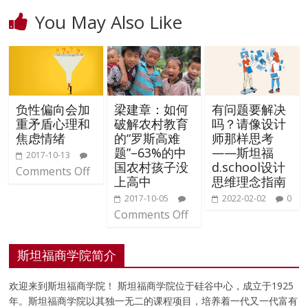
You May Also Like
负性偏向会加
梁建章：如何
有问题要解决
重矛盾心理和
破解农村教育
吗？请像设计
焦虑情绪
的“罗斯高难
师那样思考
题”–63%的中
——斯坦福
2017-10-13
国农村孩子没
d.school设计
Comments Off
上高中
思维理念指南
2017-10-05
2022-02-02
0
Comments Off
斯坦福商学院简介
欢迎来到斯坦福商学院！ 斯坦福商学院位于硅谷中心，成立于1925
年。斯坦福商学院以其独一无二的课程项目，培养着一代又一代富有