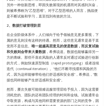
另外一种创新思维，即因失败展现的机遇而对其感到兴奋，
则被希弗称为”乙型思维”。对于乙型思维的人而言，挑战便
是不断试验和学习，直至找到有效的方法。
2、数据打破管理阶层
在企业阶级体系中，人们倾向于给予领袖意见更多重视，下
属的意见则没有这样的待遇。然而，这些意见通常是基于直
觉而不是信息。
唯一超越高层意见的便是数据，而反复试验
和失败则会带来大量数据
，希弗说道。数据也能够赢得另一
方的青睐。那些不喜欢风险的人通常反对通过试验进行创新
的方式，例如快速原型制造（rapid prototyping）或者连续
迭代（continual iteration）。“他们不断寻找缓和风险的方
式，因为这样能够带给他们舒适感和安全感”，希弗说，“数
据也同样能够产生舒适感和安全感“。
然而，屡次失败可能很难说服管理层给予投入，因为这需要
消耗您的、团队的还有团队经理的时间和金钱。试验通常会
夺取资源，构成与其他同样需要资源的部门之间的竞争，因