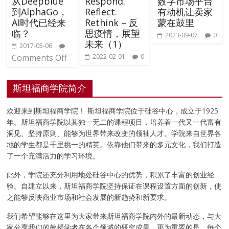
从Deepblue
Respond.
数字市场平台
到AlphaGo，
Reflect.
有动机让卖家
AI时代已经来
Rethink – 反
蒙在鼓里
临？
思疫情，展望
2023-09-07
0
未来（1）
2017-05-06
Comments Off
2022-02-01
0
斯坦福商学院简介
欢迎来到斯坦福商学院！ 斯坦福商学院位于硅谷中心，成立于1925
年。斯坦福商学院以其独一无二的课程项目，培养着一代又一代富有
洞见、坚持原则、能够为世界带来改变的领袖人才。学院来自世界各
地的学生都是千里挑一的精英。依靠他们带来的多元文化，我们打造
了一个充满活力的学习环境。
此外，学院还充分利用地处硅谷中心的优势，积累了丰富的创业经
验。自建立以来，斯坦福商学院坚持保证在课程设置方面的创新，使
之能够反映商业市场和社会发展的新趋势和新要求。
我们希望能够在这里为大家带来斯坦福商学院内外的最新动态，与大
家分享我们的教授学者在各个领域的研究成果。更为重要的是，每个