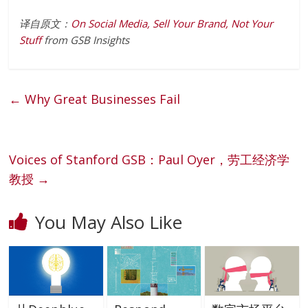
译自原文：
On Social Media, Sell Your Brand, Not Your
Stuff
from GSB Insights
←
Why Great Businesses Fail
Voices of Stanford GSB：Paul Oyer，劳工经济学
教授
→
You May Also Like