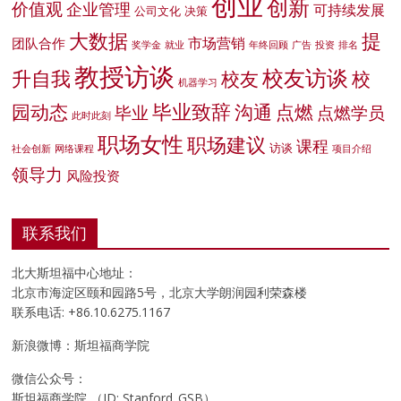
创业
创新
价值观
企业管理
可持续发展
公司文化
决策
大数据
提
市场营销
团队合作
奖学金
就业
年终回顾
广告
投资
排名
教授访谈
校友访谈
升自我
校友
校
机器学习
毕业致辞
园动态
沟通
点燃
毕业
点燃学员
此时此刻
职场女性
职场建议
课程
访谈
社会创新
网络课程
项目介绍
领导力
风险投资
联系我们
北大斯坦福中心地址：
北京市海淀区颐和园路5号，北京大学朗润园利荣森楼
联系电话: +86.10.6275.1167
新浪微博：斯坦福商学院
微信公众号：
斯坦福商学院 （ID: Stanford_GSB）