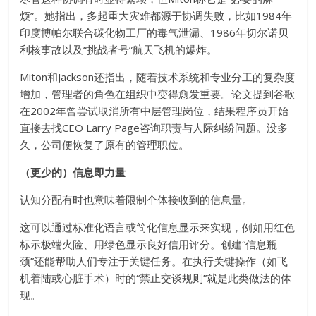
烦”。她指出，多起重大灾难都源于协调失败，比如1984年
印度博帕尔联合碳化物工厂的毒气泄漏、1986年切尔诺贝
利核事故以及“挑战者号”航天飞机的爆炸。
Miton和Jackson还指出，随着技术系统和专业分工的复杂度
增加，管理者的角色在组织中变得愈发重要。论文提到谷歌
在2002年曾尝试取消所有中层管理岗位，结果程序员开始
直接去找CEO Larry Page咨询职责与人际纠纷问题。没多
久，公司便恢复了原有的管理职位。
（更少的）信息即力量
认知分配有时也意味着限制个体接收到的信息量。
这可以通过标准化语言或简化信息显示来实现，例如用红色
标示极端火险、用绿色显示良好信用评分。创建“信息瓶
颈”还能帮助人们专注于关键任务。在执行关键操作（如飞
机着陆或心脏手术）时的“禁止交谈规则”就是此类做法的体
现。