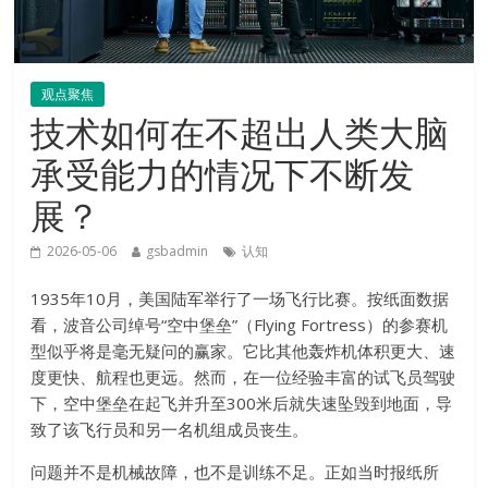
观点聚焦
技术如何在不超出人类大脑
承受能力的情况下不断发
展？
2026-05-06
gsbadmin
认知
1935年10月，美国陆军举行了一场飞行比赛。按纸面数据
看，波音公司绰号“空中堡垒”（Flying Fortress）的参赛机
型似乎将是毫无疑问的赢家。它比其他轰炸机体积更大、速
度更快、航程也更远。然而，在一位经验丰富的试飞员驾驶
下，空中堡垒在起飞并升至300米后就失速坠毁到地面，导
致了该飞行员和另一名机组成员丧生。
问题并不是机械故障，也不是训练不足。正如当时报纸所