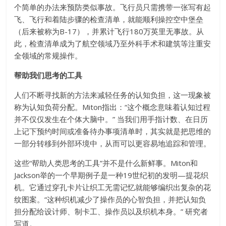
个简单的办法来预防类似事故。飞行员只需携带一张写有起
飞、飞行和着陆步骤的检查清单，就能顺利操控空中堡垒
（后来被称为B-17），并累计飞行180万英里无事故。从
此，检查清单成为了航空领域乃至外科手术和建筑等注重安
全领域的常规操作。
帮助我们思考的工具
人们不断寻找新的方法来减轻任务的认知负担，这一现象被
称为认知负荷分配。Miton指出：“这个概念意味着认知过程
并不仅仅发生在个体大脑中。” 当我们用手指计数、在日历
上记下预约时间或准备待办事项清单时，其实就是把思维的
一部分转移到外部环境中，从而可以更容易地追踪和管理。
这些“帮助人类思考的工具”并不是什么新鲜事。Miton和
Jackson举的一个早期例子是一种19世纪初的发明—提花织
机。它通过穿孔卡片让织工无需记忆就能够编织出复杂的花
纹图案。“这种织机减少了操作员的心智负担，并把认知负
担分配给设计师、制卡工、操作员以及织机本身。” 研究者
写道。