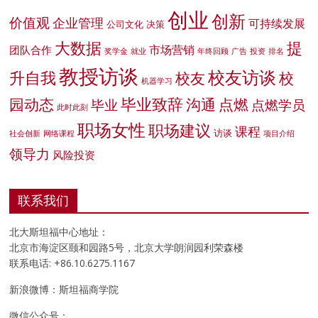
创业
创新
价值观
企业管理
可持续发展
公司文化
决策
大数据
提
市场营销
团队合作
奖学金
就业
年终回顾
广告
投资
排名
教授访谈
校友访谈
升自我
校友
校
机器学习
毕业致辞
园动态
沟通
点燃
毕业
点燃学员
此时此刻
职场女性
职场建议
课程
访谈
社会创新
网络课程
项目介绍
领导力
风险投资
联系我们
北大斯坦福中心地址：
北京市海淀区颐和园路5号，北京大学朗润园利荣森楼
联系电话: +86.10.6275.1167
新浪微博：斯坦福商学院
微信公众号：