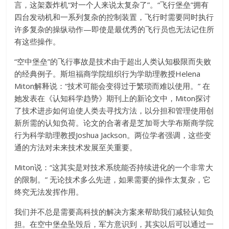
言，这架轰炸机“对一个人来说太复杂了”。“飞行堡垒”拥有
四台发动机和一系列复杂的控制装置，飞行时需要同时执行
许多复杂的操纵动作—即使是最优秀的飞行员也无法记住所
有这些操作。
“空中堡垒”的飞行事故是技术由于超出人类认知极限而失败
的经典例子。斯坦福商学院组织行为学助理教授Helena
Miton解释说：“技术可能会变得过于繁琐而难以使用。” 在
她发表在《认知科学趋势》期刊上的新论文中，Miton探讨
了技术进步如何迫使人类去寻找方法，以分担和管理使用创
新所需的认知负荷。论文的合著者是芝加哥大学布斯商学院
行为科学助理教授Joshua Jackson。两位学者强调，这些变
通的方法对未来技术发展至关重要。
Miton说：“这其实是对技术系统能否持续进化的一个非常大
的限制。” 无论技术多么先进，如果需要的操作太复杂，它
终究无法发挥作用。
我们并不总是需要高科技的解决方案来帮助我们减轻认知负
担。在空中堡垒坠毁后，军方意识到，其实以后可以通过一