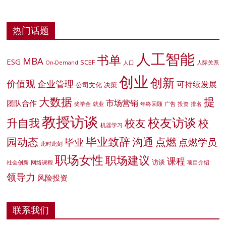
热门话题
人工智能
书单
MBA
ESG
SCEF
On-Demand
人口
人际关系
创业
创新
价值观
企业管理
可持续发展
公司文化
决策
大数据
提
市场营销
团队合作
奖学金
就业
年终回顾
广告
投资
排名
教授访谈
校友访谈
升自我
校友
校
机器学习
毕业致辞
园动态
沟通
点燃
毕业
点燃学员
此时此刻
职场女性
职场建议
课程
访谈
社会创新
网络课程
项目介绍
领导力
风险投资
联系我们