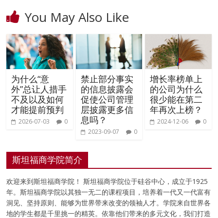
You May Also Like
为什么“意
禁止部分事实
增长率榜单上
外”总让人措手
的信息披露会
的公司为什么
不及以及如何
促使公司管理
很少能在第二
才能提前预判
层披露更多信
年再次上榜？
息吗？
2026-07-03
0
2024-12-06
0
2023-09-07
0
斯坦福商学院简介
欢迎来到斯坦福商学院！ 斯坦福商学院位于硅谷中心，成立于1925
年。斯坦福商学院以其独一无二的课程项目，培养着一代又一代富有
洞见、坚持原则、能够为世界带来改变的领袖人才。学院来自世界各
地的学生都是千里挑一的精英。依靠他们带来的多元文化，我们打造