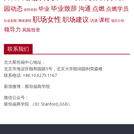
毕业致辞
园动态
沟通
点燃
毕业
点燃学员
此时此刻
职场女性
职场建议
课程
访谈
社会创新
网络课程
项目介绍
领导力
风险投资
联系我们
北大斯坦福中心地址：
北京市海淀区颐和园路5号，北京大学朗润园利荣森楼
联系电话: +86.10.6275.1167
新浪微博：斯坦福商学院
微信公众号：
斯坦福商学院 （ID: Stanford_GSB）