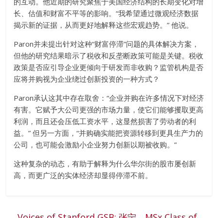
的互动。他近期的研究聚焦于美国经济结构的长期变化对增
长、估值和财富不平等的影响。“我希望通过微观经济数据
揭示新的证据，从而更好地解释这些宏观趋势。” 他说。
Paron并未提出针对这种“财富停滞”问题的具体解决方案，
但他的研究结果暗示了税收和反垄断政策可能是关键。税收
政策是否应引导企业更倾向于研发而非收购？监管机构是否
应将并购视为企业绕过创新投资的一种方式？
Paron承认这其中存在取舍：“企业并购在许多情况下对经济
有害。它赋予大公司更强的市场力量，使它们能够攫取更高
利润，而且还会压低工资水平，这显然损害了劳动者的利
益。” 但另一方面，“并购确实能把资源转移到更具生产力的
公司，也可能会激励小企业努力创新以期被收购。”
这种复杂的动态，有助于解释为什么华尔街的股市屡创新
高，而更广泛的实体经济却显得停滞不前。
←
Voices of Stanford GSB: 张宁，MSx Class of