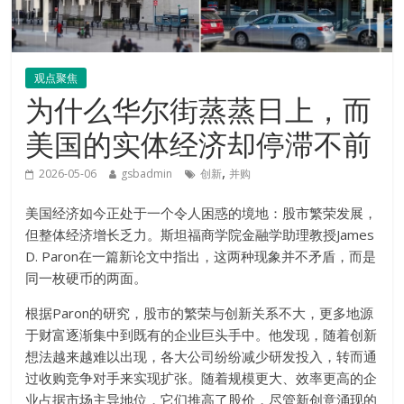
观点聚焦
为什么华尔街蒸蒸日上，而
美国的实体经济却停滞不前
,
2026-05-06
gsbadmin
创新
并购
美国经济如今正处于一个令人困惑的境地：股市繁荣发展，
但整体经济增长乏力。斯坦福商学院金融学助理教授James
D. Paron在一篇新论文中指出，这两种现象并不矛盾，而是
同一枚硬币的两面。
根据Paron的研究，股市的繁荣与创新关系不大，更多地源
于财富逐渐集中到既有的企业巨头手中。他发现，随着创新
想法越来越难以出现，各大公司纷纷减少研发投入，转而通
过收购竞争对手来实现扩张。随着规模更大、效率更高的企
业占据市场主导地位，它们推高了股价，尽管新创意涌现的