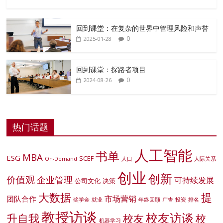
回到课堂：在复杂的世界中管理风险和声誉
0
2025-01-28
回到课堂：探路者项目
0
2024-08-26
热门话题
人工智能
书单
MBA
ESG
SCEF
On-Demand
人口
人际关系
创业
创新
价值观
企业管理
可持续发展
公司文化
决策
大数据
提
市场营销
团队合作
奖学金
就业
年终回顾
广告
投资
排名
教授访谈
校友访谈
升自我
校友
校
机器学习